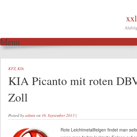
xxl
Alufel
Menu
Skip to content
KFZ
,
KIA
KIA Picanto mit roten DBV
Zoll
Posted by
admin
on
16. September 2013
|
Rote Leichtmetallfelgen findet man sel